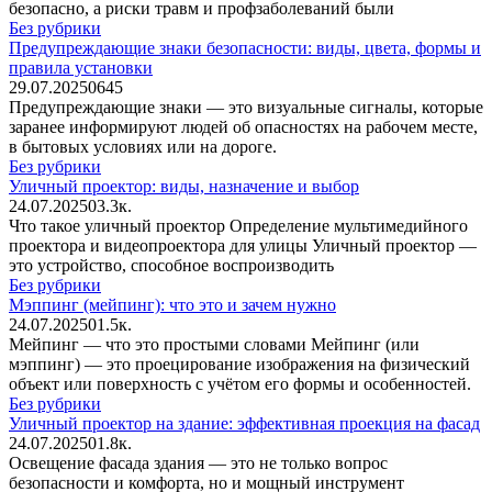
безопасно, а риски травм и профзаболеваний были
Без рубрики
Предупреждающие знаки безопасности: виды, цвета, формы и
правила установки
29.07.2025
0
645
Предупреждающие знаки — это визуальные сигналы, которые
заранее информируют людей об опасностях на рабочем месте,
в бытовых условиях или на дороге.
Без рубрики
Уличный проектор: виды, назначение и выбор
24.07.2025
0
3.3к.
Что такое уличный проектор Определение мультимедийного
проектора и видеопроектора для улицы Уличный проектор —
это устройство, способное воспроизводить
Без рубрики
Мэппинг (мейпинг): что это и зачем нужно
24.07.2025
0
1.5к.
Мейпинг — что это простыми словами Мейпинг (или
мэппинг) — это проецирование изображения на физический
объект или поверхность с учётом его формы и особенностей.
Без рубрики
Уличный проектор на здание: эффективная проекция на фасад
24.07.2025
0
1.8к.
Освещение фасада здания — это не только вопрос
безопасности и комфорта, но и мощный инструмент