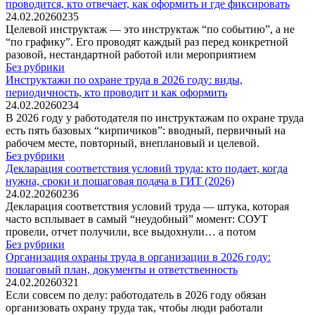
проводится, кто отвечает, как оформить и где фиксировать
24.02.2026
0
235
Целевой инструктаж — это инструктаж “по событию”, а не
“по графику”. Его проводят каждый раз перед конкретной
разовой, нестандартной работой или мероприятием
Без рубрики
Инструктажи по охране труда в 2026 году: виды,
периодичность, кто проводит и как оформить
24.02.2026
0
234
В 2026 году у работодателя по инструктажам по охране труда
есть пять базовых “кирпичиков”: вводный, первичный на
рабочем месте, повторный, внеплановый и целевой.
Без рубрики
Декларация соответствия условий труда: кто подает, когда
нужна, сроки и пошаговая подача в ГИТ (2026)
24.02.2026
0
236
Декларация соответствия условий труда — штука, которая
часто всплывает в самый “неудобный” момент: СОУТ
провели, отчет получили, все выдохнули… а потом
Без рубрики
Организация охраны труда в организации в 2026 году:
пошаговый план, документы и ответственность
24.02.2026
0
321
Если совсем по делу: работодатель в 2026 году обязан
организовать охрану труда так, чтобы люди работали