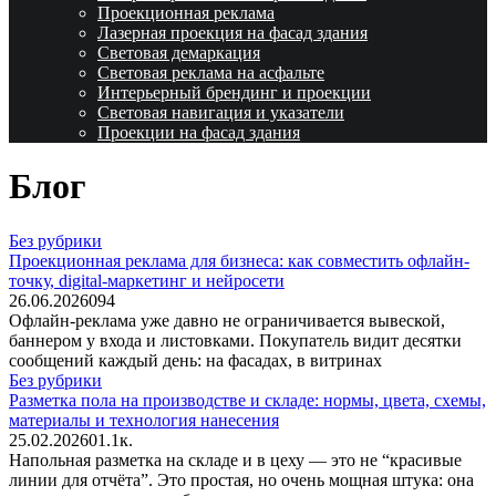
Проекционная реклама
Лазерная проекция на фасад здания
Световая демаркация
Световая реклама на асфальте
Интерьерный брендинг и проекции
Световая навигация и указатели
Проекции на фасад здания
Блог
Без рубрики
Проекционная реклама для бизнеса: как совместить офлайн-
точку, digital-маркетинг и нейросети
26.06.2026
0
94
Офлайн-реклама уже давно не ограничивается вывеской,
баннером у входа и листовками. Покупатель видит десятки
сообщений каждый день: на фасадах, в витринах
Без рубрики
Разметка пола на производстве и складе: нормы, цвета, схемы,
материалы и технология нанесения
25.02.2026
0
1.1к.
Напольная разметка на складе и в цеху — это не “красивые
линии для отчёта”. Это простая, но очень мощная штука: она