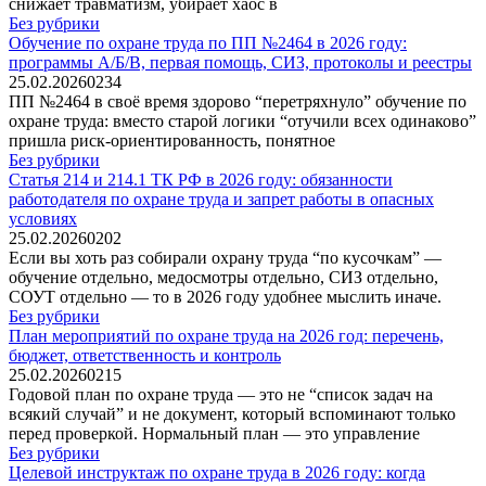
снижает травматизм, убирает хаос в
Без рубрики
Обучение по охране труда по ПП №2464 в 2026 году:
программы А/Б/В, первая помощь, СИЗ, протоколы и реестры
25.02.2026
0
234
ПП №2464 в своё время здорово “перетряхнуло” обучение по
охране труда: вместо старой логики “отучили всех одинаково”
пришла риск-ориентированность, понятное
Без рубрики
Статья 214 и 214.1 ТК РФ в 2026 году: обязанности
работодателя по охране труда и запрет работы в опасных
условиях
25.02.2026
0
202
Если вы хоть раз собирали охрану труда “по кусочкам” —
обучение отдельно, медосмотры отдельно, СИЗ отдельно,
СОУТ отдельно — то в 2026 году удобнее мыслить иначе.
Без рубрики
План мероприятий по охране труда на 2026 год: перечень,
бюджет, ответственность и контроль
25.02.2026
0
215
Годовой план по охране труда — это не “список задач на
всякий случай” и не документ, который вспоминают только
перед проверкой. Нормальный план — это управление
Без рубрики
Целевой инструктаж по охране труда в 2026 году: когда