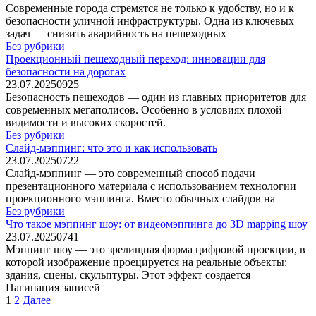
Современные города стремятся не только к удобству, но и к
безопасности уличной инфраструктуры. Одна из ключевых
задач — снизить аварийность на пешеходных
Без рубрики
Проекционный пешеходный переход: инновации для
безопасности на дорогах
23.07.2025
0
925
Безопасность пешеходов — один из главных приоритетов для
современных мегаполисов. Особенно в условиях плохой
видимости и высоких скоростей.
Без рубрики
Слайд-мэппинг: что это и как использовать
23.07.2025
0
722
Слайд-мэппинг — это современный способ подачи
презентационного материала с использованием технологии
проекционного мэппинга. Вместо обычных слайдов на
Без рубрики
Что такое мэппинг шоу: от видеомэппинга до 3D mapping шоу
23.07.2025
0
741
Мэппинг шоу — это зрелищная форма цифровой проекции, в
которой изображение проецируется на реальные объекты:
здания, сцены, скульптуры. Этот эффект создается
Пагинация записей
1
2
Далее